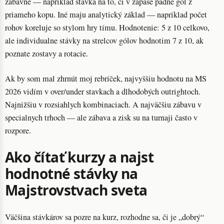
zábavné — napriklad stávka na to, či v zápase padne gol z
priameho kopu. Iné maju analytický základ — napriklad počet
rohov koreluje so stylom hry tímu. Hodnotenie: 5 z 10 celkovo,
ale individualne stávky na strelcov gólov hodnotim 7 z 10, ak
poznate zostavy a rotacie.
Ak by som mal zhrnút moj rebríček, najvyššiu hodnotu na MS
2026 vidím v over/under stavkach a dlhodobých outrightoch.
Najnižšiu v rozsiahlych kombinaciach. A najväčšiu zábavu v
specialnych trhoch — ale zábava a zisk su na turnaji často v
rozpore.
Ako čítať kurzy a najst
hodnotné stávky na
Majstrovstvach sveta
Väčšina stávkárov sa pozre na kurz, rozhodne sa, či je „dobrý“