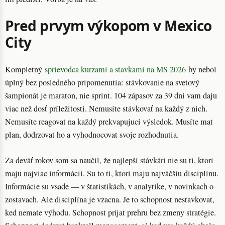
Pred prvym výkopom v Mexico
City
Kompletný
sprievodca kurzami a stavkami na MS 2026
by nebol
úplný bez posledného pripomenutia: stávkovanie na svetový
šampionát je maraton, nie sprint. 104 zápasov za 39 dni vam daju
viac než dosť príležitosti. Nemusíte stávkovať na každý z nich.
Nemusíte reagovat na každý prekvapujuci výsledok. Musíte mat
plan, dodrzovat ho a vyhodnocovat svoje rozhodnutia.
Za deväť rokov som sa naučil, že najlepší stávkári nie su ti, ktori
maju najviac informácií. Su to ti, ktori maju najväčšiu disciplínu.
Informácie su vsade — v štatistikách, v analytike, v novinkach o
zostavach. Ale disciplína je vzacna. Je to schopnost nestavkovat,
ked nemate výhodu. Schopnost prijat prehru bez zmeny stratégie.