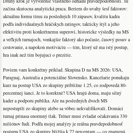
Druhý krok je vytvorenie vlastného odhadu pravdepodobnosti. Tu
začína skutocna analytická praca. Beriem do uvahy šesť faktorov:
aktuálnu formu tímu za posledných 10 zápasov, kvalitu kadra
podľa individualnych hráčskych ratingov, takticky štýl a jeho
efektivitu proti konkrétnemu superovi, historicke výsledky na MS
a veľkých turnajoch, vonkajšie faktorý ako počasie, časový posuv a
cestovanie, a napokon motiváciu — tím, ktorý už ma istý postup,
hra inak než tím bojujuci o prezitie.
Poviem vam konkrétny priklad. Skupina D na MS 2026: USA,
Paraguaj, Australia a potenciálne Slovensko. Kancelarie ponukaju
kurz na postup USA zo skupiny približne 1.25, co zodpovedá 80-
percentnej šanci. Je to korektné? USA hrajú doma, maju silný
kader a podporu publika. Ale na posledných dvoch MS
nepostupili zo skupiny alebo sa vôbec nekvalifikovali. Domáci
turnaj prinasa enormný tlak. Tréner musí zvladat očakávania 330
miliónov ľudí. Podľa mojej analýzy je reálna pravdepodobnosť
postupu USA zo skupiny bližšia k 72 percentam — co znamená,