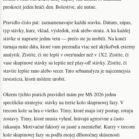
preskocit jeden hráči den. Bolestive, ale nutne.
Pravidlo číslo pat: zaznamenavajte každú stavku. Dátum, zápas,
typ stávky, kurz, vklad, výsledok, zisk alebo strata. A ku každej
stávke si napisete jednu vetu — prečo ste ju urobili. Na končí
turnaja máte dáta, ktoré vam prezradia viac než akýkoľvek externy
analytik. Zistíte, či ste lepší v over/under než v 1X2. Zistíte, či
vase skupinové stávky su lepšie než play-off stávky. Zistíte, či
stavite lepšie rano alebo vecer. Tato sebaanalyza je najcennejsia
investicia, ktorú môžete urobit.
Okrem týchto piatich pravidiel mám pre MS 2026 jednu
specificku strategiu: stávky na tretie kolo skupinovej fazy. V
trecom kole sa hra o všetko. Tímy, ktoré maju istý postup, rotuju
zostavy. Tímy, ktoré musia vyhrať, hrávajú agresivne a často
inkasuju. Motivačné faktorý su jasné a merateľné. Kurzy v trecom
kole skupinovej fazy su podľa mojej dlhoročnej skúsenosti