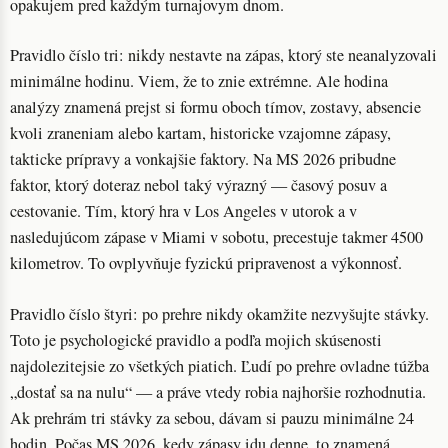
opakujem pred každým turnajovym dnom.
Pravidlo číslo tri: nikdy nestavte na zápas, ktorý ste neanalyzovali
minimálne hodinu. Viem, že to znie extrémne. Ale hodina
analýzy znamená prejst si formu oboch tímov, zostavy, absencie
kvoli zraneniam alebo kartam, historicke vzajomne zápasy,
takticke prípravy a vonkajšie faktory. Na MS 2026 pribudne
faktor, ktorý doteraz nebol taký výrazný — časový posuv a
cestovanie. Tím, ktorý hra v Los Angeles v utorok a v
nasledujúcom zápase v Miami v sobotu, precestuje takmer 4500
kilometrov. To ovplyvňuje fyzickú pripravenost a výkonnosť.
Pravidlo číslo štyri: po prehre nikdy okamžite nezvyšujte stávky.
Toto je psychologické pravidlo a podľa mojich skúsenosti
najdolezitejsie zo všetkých piatich. Ľudí po prehre ovladne túžba
„dostať sa na nulu“ — a práve vtedy robia najhoršie rozhodnutia.
Ak prehrám tri stávky za sebou, dávam si pauzu minimálne 24
hodin. Počas MS 2026, kedy zápasy idu denne, to znamená