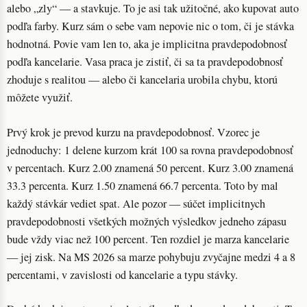
alebo „zly“ — a stavkuje. To je asi tak užitočné, ako kupovat auto
podľa farby. Kurz sám o sebe vam nepovie nic o tom, či je stávka
hodnotná. Povie vam len to, aka je implicitna pravdepodobnosť
podľa kancelarie. Vasa praca je zistiť, či sa ta pravdepodobnosť
zhoduje s realitou — alebo či kancelaria urobila chybu, ktorú
môžete využiť.
Prvý krok je prevod kurzu na pravdepodobnosť. Vzorec je
jednoduchy: 1 delene kurzom krát 100 sa rovna pravdepodobnosť
v percentach. Kurz 2.00 znamená 50 percent. Kurz 3.00 znamená
33.3 percenta. Kurz 1.50 znamená 66.7 percenta. Toto by mal
každý stávkár vediet spat. Ale pozor — súčet implicitnych
pravdepodobnosti všetkých možných výsledkov jedneho zápasu
bude vždy viac než 100 percent. Ten rozdiel je marza kancelarie
— jej zisk. Na MS 2026 sa marze pohybuju zvyčajne medzi 4 a 8
percentami, v zavislosti od kancelarie a typu stávky.