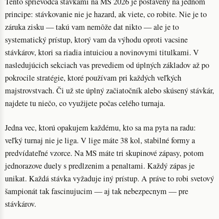
Tento sprievodca stavkami na MS 2026 je postaveny na jednom
principe: stávkovanie nie je hazard, ak viete, co robite. Nie je to
záruka zisku — takú vam nemôže dat nikto — ale je to
systematický prístup, ktorý vam da výhodu oproti vacsine
stávkárov, ktori sa riadia intuiciou a novinovymi titulkami. V
nasledujúcich sekciach vas prevediem od úplných základov až po
pokrocile stratégie, ktoré používam pri každých veľkých
majstrovstvach. Či už ste úplný začiatočník alebo skúsený stávkár,
najdete tu niečo, co využijete počas celého turnaja.
Jedna vec, ktorú opakujem každému, kto sa ma pyta na radu:
veľký turnaj nie je liga. V lige máte 38 kol, stabilné formy a
predvídateľné vzorce. Na MS máte tri skupinové zápasy, potom
jednorazove duely s predlzenim a penaltami. Každý zápas je
unikat. Každá stávka vyžaduje iný prístup. A práve to robi svetový
šampionát tak fascinujucim — aj tak nebezpecnym — pre
stávkárov.