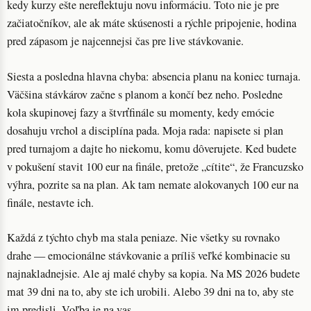
kedy kurzy ešte nereflektuju novu informáciu. Toto nie je pre
začiatočníkov, ale ak máte skúsenosti a rýchle pripojenie, hodina
pred zápasom je najcennejsi čas pre live stávkovanie.
Siesta a posledna hlavna chyba: absencia planu na koniec turnaja.
Väčšina stávkárov začne s planom a končí bez neho. Posledne
kola skupinovej fazy a štvrťfinále su momenty, kedy emócie
dosahuju vrchol a disciplína pada. Moja rada: napisete si plan
pred turnajom a dajte ho niekomu, komu dôverujete. Ked budete
v pokušení stavit 100 eur na finále, pretože „cítite“, že Francuzsko
výhra, pozrite sa na plan. Ak tam nemate alokovanych 100 eur na
finále, nestavte ich.
Každá z týchto chyb ma stala peniaze. Nie všetky su rovnako
drahe — emocionálne stávkovanie a príliš veľké kombinacie su
najnakladnejsie. Ale aj malé chyby sa kopia. Na MS 2026 budete
mat 39 dni na to, aby ste ich urobili. Alebo 39 dni na to, aby ste
im predisli. Voľba je na vas.