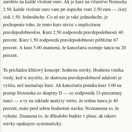
zarobite na každé vložené euro. Ak je kurz na víťazstvo Nemecka
2.50, každé vložené euro vam pri úspechu vrati 2.50 eura — čistý
zisk 1.50. Jednoduche. Co už nie je také jednoduche, je
pochopenie toho, že tento kurz súvisí s implicitnou
pravdepodobnosťou. Kurz 2.50 zodpovedá pravdepodobnosti 40
percent. Kurz 1.50 zodpovedá pravdepodobnosti približne 67
percent. A kurz 5.00 znamená, že kancelaria ocenuje šancu na 20
percent.
Tu prichádza kľúčový koncept: hodnota stávky. Hodnota vznika
vtedy, ked si myslite, že skutocna pravdepodobnosť udalosti je
vyššia, než naznačuje kurz. Ak kancelaria ponuka kurz 3.00 na
postup Slovenska zo skupiny D — co zodpovedá 33-percentnej
šanci — a vy na zaklade analýzy verite, že reálna šanca je 40
percent, máte pred sebou hodnotnú stavku. Neznamena to, že
vyhráte. Znamená to, že dlhodobo budete v pluse, ak taketo
stávky opakujete systematický.