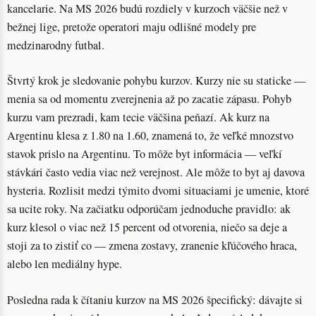
kancelarie. Na MS 2026 budú rozdiely v kurzoch väčšie než v
bežnej lige, pretože operatori maju odlišné modely pre
medzinarodny futbal.
Štvrtý krok je sledovanie pohybu kurzov. Kurzy nie su staticke —
menia sa od momentu zverejnenia až po zacatie zápasu. Pohyb
kurzu vam prezradi, kam tecie väčšina peňazí. Ak kurz na
Argentinu klesa z 1.80 na 1.60, znamená to, že veľké mnozstvo
stavok prislo na Argentinu. To môže byt informácia — veľkí
stávkári často vedia viac než verejnost. Ale môže to byt aj davova
hysteria. Rozlisit medzi týmito dvomi situaciami je umenie, ktoré
sa ucite roky. Na začiatku odporúčam jednoduche pravidlo: ak
kurz klesol o viac než 15 percent od otvorenia, niečo sa deje a
stoji za to zistiť co — zmena zostavy, zranenie kľúčového hraca,
alebo len mediálny hype.
Posledna rada k čítaniu kurzov na MS 2026 špecifický: dávajte si