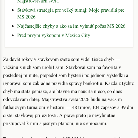
Majstrovstvach sveta
Stávková stratégia pre veľký turnaj: Moje pravidlá pre
MS 2026
Najčastejšie chyby a ako sa im vyhnúť počas MS 2026
Pred prvym výkopom v Mexico City
Za deväť rokov v stavkovom svete som videl tisíce chyb —
väčšinu z nich som urobil sám. Stávkoval som na favorita v
poslednej minute, prepadol som hysterii po jednom výsledku a
ignoroval som základné pravidlá správy bankrollu. Každá z týchto
chyb ma stala peniaze, ale hlavne ma naučila niečo, co dnes
odovzdavam ďalej. Majstrovstva sveta 2026 budú najväčším
futbalovym turnajom v historii — 48 tímov, 104 zápasov a 39 dni
čistej stavkovej príležitosti. A práve preto je nevyhnutné
pristupovať k nim s jasným planom, nie s emóciami.