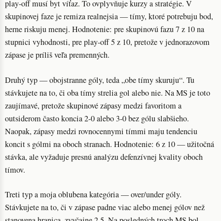
play-off musí byt víťaz. To ovplyvňuje kurzy a stratégie. V
skupinovej faze je remiza realnejsia — tímy, ktoré potrebuju bod,
herne riskuju menej. Hodnotenie: pre skupinovú fazu 7 z 10 na
stupnici vyhodnosti, pre play-off 5 z 10, pretože v jednorazovom
zápase je príliš veľa premenných.
Druhý typ — obojstranne góly, teda „obe tímy skuruju“. Tu
stávkujete na to, či oba tímy strelia gol alebo nie. Na MS je toto
zaujímavé, pretože skupinové zápasy medzi favoritom a
outsiderom často koncia 2-0 alebo 3-0 bez gólu slabšieho.
Naopak, zápasy medzi rovnocennymi tímmi maju tendenciu
koncit s gólmi na oboch stranach. Hodnotenie: 6 z 10 — užitočná
stávka, ale vyžaduje presnú analýzu defenzívnej kvality oboch
tímov.
Treti typ a moja oblubena kategória — over/under góly.
Stávkujete na to, či v zápase padne viac alebo menej gólov než
stanovena hranica, zvyčajne 2.5. Na posledných troch MS bol