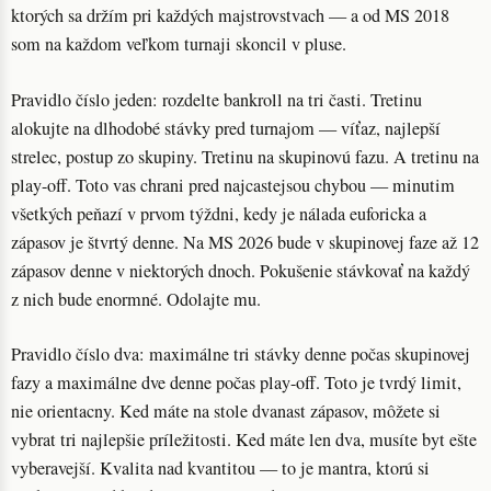
ktorých sa držím pri každých majstrovstvach — a od MS 2018
som na každom veľkom turnaji skoncil v pluse.
Pravidlo číslo jeden: rozdelte bankroll na tri časti. Tretinu
alokujte na dlhodobé stávky pred turnajom — víťaz, najlepší
strelec, postup zo skupiny. Tretinu na skupinovú fazu. A tretinu na
play-off. Toto vas chrani pred najcastejsou chybou — minutim
všetkých peňazí v prvom týždni, kedy je nálada euforicka a
zápasov je štvrtý denne. Na MS 2026 bude v skupinovej faze až 12
zápasov denne v niektorých dnoch. Pokušenie stávkovať na každý
z nich bude enormné. Odolajte mu.
Pravidlo číslo dva: maximálne tri stávky denne počas skupinovej
fazy a maximálne dve denne počas play-off. Toto je tvrdý limit,
nie orientacny. Ked máte na stole dvanast zápasov, môžete si
vybrat tri najlepšie príležitosti. Ked máte len dva, musíte byt ešte
vyberavejší. Kvalita nad kvantitou — to je mantra, ktorú si