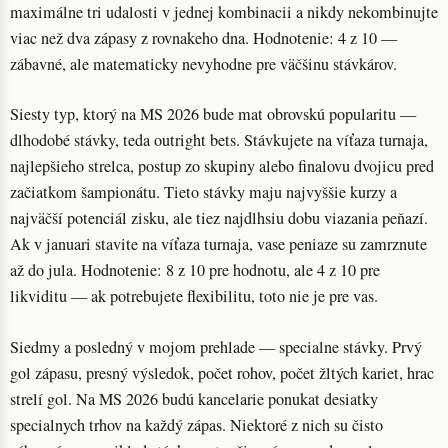
maximálne tri udalosti v jednej kombinacii a nikdy nekombinujte
viac než dva zápasy z rovnakeho dna. Hodnotenie: 4 z 10 —
zábavné, ale matematicky nevyhodne pre väčšinu stávkárov.
Siesty typ, ktorý na MS 2026 bude mat obrovskú popularitu —
dlhodobé stávky, teda outright bets. Stávkujete na víťaza turnaja,
najlepšieho strelca, postup zo skupiny alebo finalovu dvojicu pred
začiatkom šampionátu. Tieto stávky maju najvyššie kurzy a
najväčší potenciál zisku, ale tiez najdlhsiu dobu viazania peňazí.
Ak v januari stavite na víťaza turnaja, vase peniaze su zamrznute
až do jula. Hodnotenie: 8 z 10 pre hodnotu, ale 4 z 10 pre
likviditu — ak potrebujete flexibilitu, toto nie je pre vas.
Siedmy a posledný v mojom prehlade — specialne stávky. Prvý
gol zápasu, presný výsledok, počet rohov, počet žltých kariet, hrac
strelí gol. Na MS 2026 budú kancelarie ponukat desiatky
specialnych trhov na každý zápas. Niektoré z nich su čisto