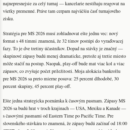
najnepresnejsie za celý turnaj — kancelarie nestihaju reagovat na
všetky premenné. Práve tam cerpam najväčšiu časť turnajového
zisku.
Stratégia pre MS 2026 musí zohladnovat ešte jednu vec: nový
format s 48 tímmi znamená, že 32 tímov postúpi do vyraďovacej
fazy. To je dve tretiny účastníkov. Dopad na stávky je značný —
skupinové zápasy budú menej dramaticke, pretože aj tretie miesto
môže stačiť na postup. Naopak, play-off bude mat viac kol a viac
zápasov, co zvyšuje počet príležitosti. Moja alokácia bankrollu
pre MS 2026 sa preto mierne posuva: 25 percent dlhodobé, 30
percent skupiny, 45 percent play-off.
Ešte jedna strategicka poznámka k časovým pasmam. Zápasy MS
2026 sa budú hrat v troch krajinach — USA, Mexiku a Kanade —
s časovými pasmami od Eastern Time po Pacific Time. Pre
slovenského stávkára to znamená, že zápasy budú začínať od 18:00