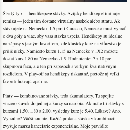
Štvrtý typ — hendikepove stávky. Azijsky hendikep eliminuje
remizu — jeden tím dostane virtualny naskok alebo stratu. Ak
stávkujete na Nemecko -1.5 proti Curacao, Nemecko musí vyhrať
o dva góly a viac, aby vasa stávka uspela. Hendikepy su idealne
na zápasy s jasným favoritom, kde klasicky kurz na víťazstvo je
príliš nízky. Namiesto kurzu 1.15 na Nemecko v 1X2 môžete
dostať kurz 1.80 na Nemecko -1.5. Hodnotenie: 7 z 10 pre
skupinovú fazu, ale len pri zápasoch s veľkým kvalitativnym
rozdielom. V play-off su hendikepy riskantné, pretože aj veľkí
favoriti hrávajú opatrne.
Piaty — kombinovane stávky, teda akumulatory. Tu spojite
viacero stavok do jednej a kurzy sa nasobia. Ak máte tri stávky s
kurzami 1.50, 1.80 a 2.00, vysledny kurz je 5.40. Lákavé? Ano.
Vyhodne? Väčšinou nie. Každá pridana stávka v kombinacii
zvyšuje marzu kancelarie exponencialne. Moje pravidlo: