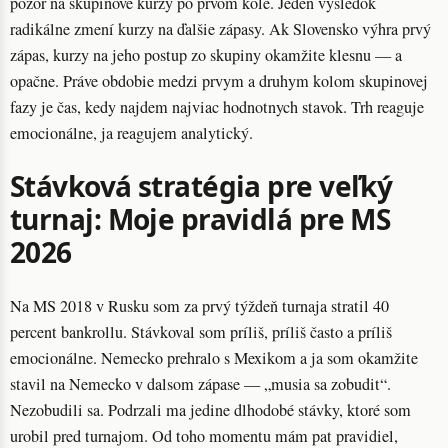
pozor na skupinové kurzy po prvom kole. Jeden výsledok
radikálne zmení kurzy na ďalšie zápasy. Ak Slovensko výhra prvý
zápas, kurzy na jeho postup zo skupiny okamžite klesnu — a
opačne. Práve obdobie medzi prvym a druhym kolom skupinovej
fazy je čas, kedy najdem najviac hodnotnych stavok. Trh reaguje
emocionálne, ja reagujem analytický.
Stávková stratégia pre veľký
turnaj: Moje pravidlá pre MS
2026
Na MS 2018 v Rusku som za prvý týždeň turnaja stratil 40
percent bankrollu. Stávkoval som príliš, príliš často a príliš
emocionálne. Nemecko prehralo s Mexikom a ja som okamžite
stavil na Nemecko v dalsom zápase — „musia sa zobudit“.
Nezobudili sa. Podrzali ma jedine dlhodobé stávky, ktoré som
urobil pred turnajom. Od toho momentu mám pat pravidiel,