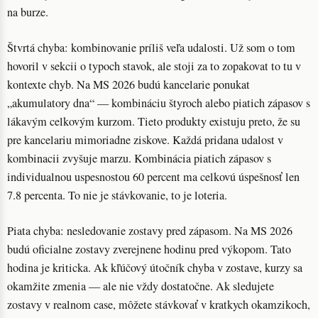
na burze.
Štvrtá chyba: kombinovanie príliš veľa udalosti. Už som o tom
hovoril v sekcii o typoch stavok, ale stoji za to zopakovat to tu v
kontexte chyb. Na MS 2026 budú kancelarie ponukat
„akumulatory dna“ — kombináciu štyroch alebo piatich zápasov s
lákavým celkovým kurzom. Tieto produkty existuju preto, že su
pre kancelariu mimoriadne ziskove. Každá pridana udalost v
kombinacii zvyšuje marzu. Kombinácia piatich zápasov s
individualnou uspesnostou 60 percent ma celkovú úspešnosť len
7.8 percenta. To nie je stávkovanie, to je loteria.
Piata chyba: nesledovanie zostavy pred zápasom. Na MS 2026
budú oficialne zostavy zverejnene hodinu pred výkopom. Tato
hodina je kriticka. Ak kľúčový útočník chyba v zostave, kurzy sa
okamžite zmenia — ale nie vždy dostatočne. Ak sledujete
zostavy v realnom case, môžete stávkovať v kratkych okamzikoch,