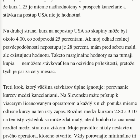
že kurz 1.25 je mierne nadhodnoteny v prospech kancelarie a
stávka na postup USA nie je hodnotná.
Na druhej strane, kurz na nepostup USA zo skupiny môže byt
okolo 4.00, co zodpovedá 25 percentam. Ak moj odhad realnej
pravdepodobnosti nepostupu je 28 percent, mám pred sebou malú,
ale existujucu hodnotu. Taketo marginalne hodnoty sa na turnaji
kupia — nemôžete stávkovať len na ocividne príležitosti, pretože
tych je par za celý mesiac.
Treti krok, ktorý väčšina stávkárov úplne ignoruje: porovnanie
kurzov medzi kancelariami. Na Slovensku máte prístup k
viacerym licencovanym operatorom a každý z nich ponuka mierne
odlišné kurzy na ten istý zápas. Rozdiel medzi kurzom 2.80 a 3.10
na ten istý výsledok sa môže zdat malý, ale dlhodobo to znamená
rozdiel medzi stratou a ziskom. Moje pravidlo: nikdy nestavte u
prvého operatora, ktoreho otvorite. Vždy porovnajte minimálne tri