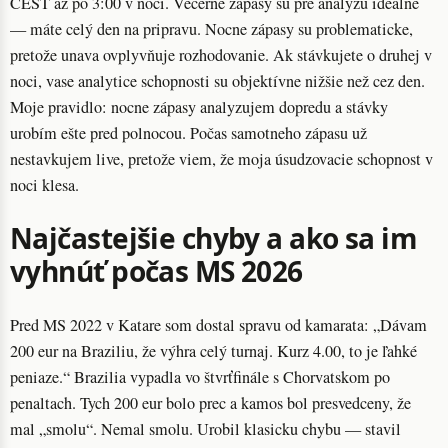
CEST až po 3:00 v noci. Vecerne zápasy su pre analýzu idealne
— máte celý den na pripravu. Nocne zápasy su problematicke,
pretože unava ovplyvňuje rozhodovanie. Ak stávkujete o druhej v
noci, vase analytice schopnosti su objektívne nižšie než cez den.
Moje pravidlo: nocne zápasy analyzujem dopredu a stávky
urobím ešte pred polnocou. Počas samotneho zápasu už
nestavkujem live, pretože viem, že moja úsudzovacie schopnost v
noci klesa.
Najčastejšie chyby a ako sa im
vyhnúť počas MS 2026
Pred MS 2022 v Katare som dostal spravu od kamarata: „Dávam
200 eur na Braziliu, že výhra celý turnaj. Kurz 4.00, to je ľahké
peniaze.“ Brazilia vypadla vo štvrťfinále s Chorvatskom po
penaltach. Tych 200 eur bolo prec a kamos bol presvedceny, že
mal „smolu“. Nemal smolu. Urobil klasicku chybu — stavil