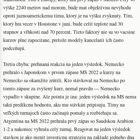
výške 2240 metrov nad morom, bude mat objektívnu nevýhodu
oproti juznoamerickemu tímu, ktorý je na výšku zvyknuty. Tím,
ktorý hra vecer v Houstone v juni, bude celit teplote nad 30
stupnov a vlhkosti nad 70 percent. Tieto faktorý nie su vo vacsine
kurzov plne zapocitane, pretože modely kancelarii ich často
podceňujú.
Tretia chyba: prehnaná reakcia na jeden výsledok. Nemecko
prehralo s Japonskom v prvom zápase MS 2022 a kurzy na
Nemecko sa okamžite zrútili. Kto stávkoval na Nemecko po
tomto zápase za zvýšený kurz, nemal pravdu — Nemecko
vypadlo v skupine. Ale pointa je ina: jeden výsledok na MS nema
takú predikcnu hodnotu, aku mu stávkári pripisuju. Tímy na
veľkých turnajoch často začínajú pomaly a rozbiehaju sa.
Argentina na MS 2022 prehrala prvý zápas so Saudskou Arabiou
1-2 a nakoniec vyhrala celý turnaj. Reagovat na jeden výsledok
stavkou je ako menit investicnu strategiu na zaklade jedneho dna