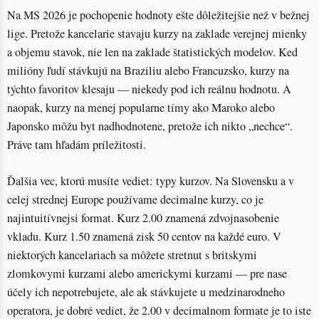
Na MS 2026 je pochopenie hodnoty ešte dôležitejšie než v bežnej
lige. Pretože kancelarie stavaju kurzy na zaklade verejnej mienky
a objemu stavok, nie len na zaklade štatistických modelov. Ked
milióny ľudí stávkujú na Braziliu alebo Francuzsko, kurzy na
týchto favoritov klesaju — niekedy pod ich reálnu hodnotu. A
naopak, kurzy na menej popularne tímy ako Maroko alebo
Japonsko môžu byt nadhodnotene, pretože ich nikto „nechce“.
Práve tam hľadám príležitosti.
Ďalšia vec, ktorú musíte vediet: typy kurzov. Na Slovensku a v
celej strednej Europe používame decimalne kurzy, co je
najintuitívnejsi format. Kurz 2.00 znamená zdvojnasobenie
vkladu. Kurz 1.50 znamená zisk 50 centov na každé euro. V
niektorých kancelariach sa môžete stretnut s britskymi
zlomkovymi kurzami alebo americkymi kurzami — pre nase
účely ich nepotrebujete, ale ak stávkujete u medzinarodneho
operatora, je dobré vediet, že 2.00 v decimalnom formate je to iste