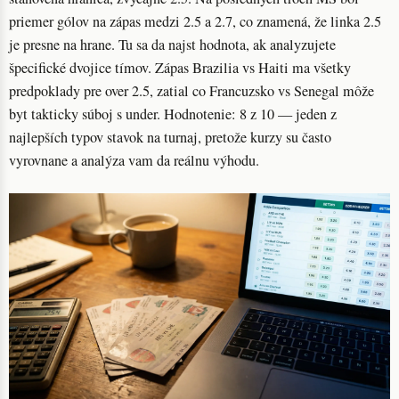
priemer gólov na zápas medzi 2.5 a 2.7, co znamená, že linka 2.5
je presne na hrane. Tu sa da najst hodnota, ak analyzujete
špecifické dvojice tímov. Zápas Brazilia vs Haiti ma všetky
predpoklady pre over 2.5, zatial co Francuzsko vs Senegal môže
byt takticky súboj s under. Hodnotenie: 8 z 10 — jeden z
najlepších typov stavok na turnaj, pretože kurzy su často
vyrovnane a analýza vam da reálnu výhodu.