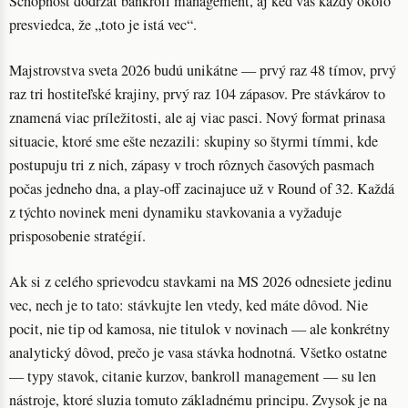
Schopnost dodrzat bankroll management, aj ked vas každý okolo
presviedca, že „toto je istá vec“.
Majstrovstva sveta 2026 budú unikátne — prvý raz 48 tímov, prvý
raz tri hostiteľské krajiny, prvý raz 104 zápasov. Pre stávkárov to
znamená viac príležitosti, ale aj viac pasci. Nový format prinasa
situacie, ktoré sme ešte nezazili: skupiny so štyrmi tímmi, kde
postupuju tri z nich, zápasy v troch rôznych časových pasmach
počas jedneho dna, a play-off zacinajuce už v Round of 32. Každá
z týchto novinek meni dynamiku stavkovania a vyžaduje
prisposobenie stratégií.
Ak si z celého sprievodcu stavkami na MS 2026 odnesiete jedinu
vec, nech je to tato: stávkujte len vtedy, ked máte dôvod. Nie
pocit, nie tip od kamosa, nie titulok v novinach — ale konkrétny
analytický dôvod, prečo je vasa stávka hodnotná. Všetko ostatne
— typy stavok, citanie kurzov, bankroll management — su len
nástroje, ktoré sluzia tomuto základnému principu. Zvysok je na