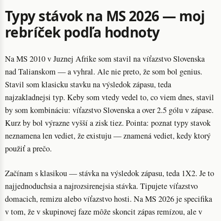
Typy stávok na MS 2026 — moj
rebríček podľa hodnoty
Na MS 2010 v Juznej Afrike som stavil na víťazstvo Slovenska
nad Talianskom — a vyhral. Ale nie preto, že som bol genius.
Stavil som klasicku stavku na výsledok zápasu, teda
najzakladnejsi typ. Keby som vtedy vedel to, co viem dnes, stavil
by som kombináciu: víťazstvo Slovenska a over 2.5 gólu v zápase.
Kurz by bol výrazne vyšší a zisk tiez. Pointa: poznat typy stavok
neznamena len vediet, že existuju — znamená vediet, kedy ktorý
použiť a prečo.
Začínam s klasikou — stávka na výsledok zápasu, teda 1X2. Je to
najjednoduchsia a najrozsirenejsia stávka. Tipujete víťazstvo
domacich, remizu alebo víťazstvo hosti. Na MS 2026 je specifika
v tom, že v skupinovej faze môže skoncit zápas remízou, ale v