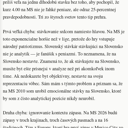
príliš veľa na jednu dlhodobú stavku bez toho, aby pochopil, že
kurz 4.00 na MS nie je ľahké peniaze, ale odraz 25-percentnej
pravdepodobnosti. Tri zo štyroch svetov tento tip prehra.
Prvá veľká chyba: stávkovanie srdcom namiesto hlavou. Na MS je
toto exponencialne horšie než v lige, pretože do hry vstupuje
národný patriotizmus. Slovenský stávkár stávkujúci na Slovensko
nie je analytik — je fanúšik s peniazmi. To neznamena, že na
Slovensko nestavte. Znamená to, že ak stávkujete na Slovensko,
musíte byt ešte prisnejsi v analyze než pri akomkoľvek inom
time. Ak nedokazete byt objektívny, nestavte na svoju
reprezentaciu vôbec. Sám mám s týmto problem a priznam sa, že
na MS 2010 som urobil emocionálne stávky na Slovensko, ktoré
by som z čisto analytickej pozicie nikdy neurobil.
Druha chyba: ignorovanie kontextu zápasu. Na MS 2026 budú
zápasy v troch krajinach, troch časových pasmach a na 16
štadiónoch. Tím z Europy, ktorý hra prvý zápas v Mexico City vo