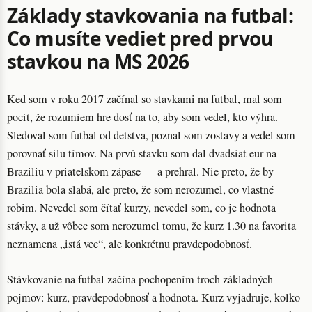
Základy stavkovania na futbal:
Co musíte vediet pred prvou
stavkou na MS 2026
Ked som v roku 2017 začínal so stavkami na futbal, mal som
pocit, že rozumiem hre dosť na to, aby som vedel, kto výhra.
Sledoval som futbal od detstva, poznal som zostavy a vedel som
porovnať silu tímov. Na prvú stavku som dal dvadsiat eur na
Braziliu v priatelskom zápase — a prehral. Nie preto, že by
Brazilia bola slabá, ale preto, že som nerozumel, co vlastné
robim. Nevedel som čítať kurzy, nevedel som, co je hodnota
stávky, a už vôbec som nerozumel tomu, že kurz 1.30 na favorita
neznamena „istá vec“, ale konkrétnu pravdepodobnosť.
Stávkovanie na futbal začína pochopením troch základných
pojmov: kurz, pravdepodobnosť a hodnota. Kurz vyjadruje, kolko