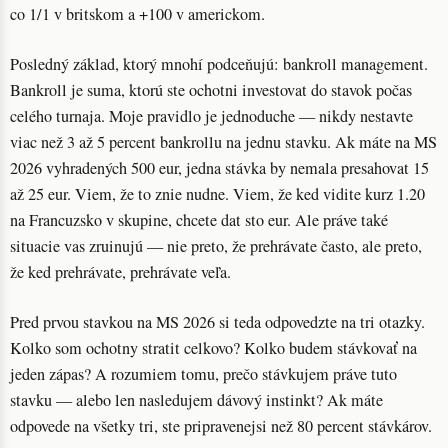
co 1/1 v britskom a +100 v americkom.
Posledný základ, ktorý mnohí podceňujú: bankroll management.
Bankroll je suma, ktorú ste ochotni investovat do stavok počas
celého turnaja. Moje pravidlo je jednoduche — nikdy nestavte
viac než 3 až 5 percent bankrollu na jednu stavku. Ak máte na MS
2026 vyhradených 500 eur, jedna stávka by nemala presahovat 15
až 25 eur. Viem, že to znie nudne. Viem, že ked vidite kurz 1.20
na Francuzsko v skupine, chcete dat sto eur. Ale práve také
situacie vas zruinujú — nie preto, že prehrávate často, ale preto,
že ked prehrávate, prehrávate veľa.
Pred prvou stavkou na MS 2026 si teda odpovedzte na tri otazky.
Kolko som ochotny stratit celkovo? Kolko budem stávkovať na
jeden zápas? A rozumiem tomu, prečo stávkujem práve tuto
stavku — alebo len nasledujem dávový instinkt? Ak máte
odpovede na všetky tri, ste pripravenejsi než 80 percent stávkárov.