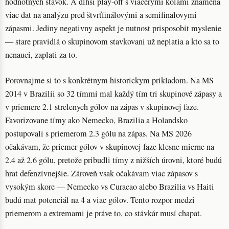
hodnotnych stavok. A dlhší play-off s viacerymi kolami znamená
viac dat na analýzu pred štvrťfinálovými a semifinalovymi
zápasmi. Jediny negativny aspekt je nutnost prisposobit myslenie
— stare pravidlá o skupinovom stavkovani už neplatia a kto sa to
nenauci, zaplati za to.
Porovnajme si to s konkrétnym historickym prikladom. Na MS
2014 v Brazilii so 32 tímmi mal každý tím tri skupinové zápasy a
v priemere 2.1 strelenych gólov na zápas v skupinovej faze.
Favorizovane tímy ako Nemecko, Brazilia a Holandsko
postupovali s priemerom 2.3 gólu na zápas. Na MS 2026
očakávam, že priemer gólov v skupinovej faze klesne mierne na
2.4 až 2.6 gólu, pretože pribudli tímy z nižších úrovni, ktoré budú
hrat defenzívnejšie. Zároveň vsak očakávam viac zápasov s
vysokým skore — Nemecko vs Curacao alebo Brazilia vs Haiti
budú mat potenciál na 4 a viac gólov. Tento rozpor medzi
priemerom a extremami je práve to, co stávkár musí chapat.