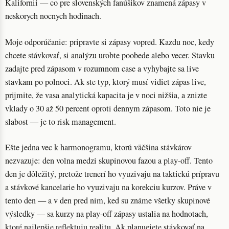
Kalifornii — co pre slovenských fanúšikov znamená zápasy v
neskorych nocnych hodinach.
Moje odporúčanie: pripravte si zápasy vopred. Kazdu noc, kedy
chcete stávkovať, si analýzu urobte poobede alebo vecer. Stavku
zadajte pred zápasom v rozumnom case a vyhybajte sa live
stavkam po polnoci. Ak ste typ, ktorý musí vidiet zápas live,
prijmite, že vasa analytická kapacita je v noci nižšia, a znizte
vklady o 30 až 50 percent oproti dennym zápasom. Toto nie je
slabost — je to risk management.
Ešte jedna vec k harmonogramu, ktorú väčšina stávkárov
nezvazuje: den volna medzi skupinovou fazou a play-off. Tento
den je dôležitý, pretože trenerí ho vyuzivaju na taktickú prípravu
a stávkové kancelarie ho vyuzivaju na korekciu kurzov. Práve v
tento den — a v den pred nim, ked su známe všetky skupinové
výsledky — sa kurzy na play-off zápasy ustalia na hodnotach,
ktoré najlepšie reflektuju realitu. Ak planuejete stávkovať na