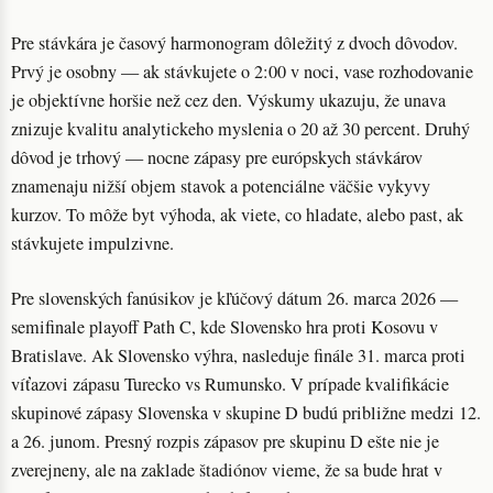
Pre stávkára je časový harmonogram dôležitý z dvoch dôvodov.
Prvý je osobny — ak stávkujete o 2:00 v noci, vase rozhodovanie
je objektívne horšie než cez den. Výskumy ukazuju, že unava
znizuje kvalitu analytickeho myslenia o 20 až 30 percent. Druhý
dôvod je trhový — nocne zápasy pre európskych stávkárov
znamenaju nižší objem stavok a potenciálne väčšie vykyvy
kurzov. To môže byt výhoda, ak viete, co hladate, alebo past, ak
stávkujete impulzivne.
Pre slovenských fanúsikov je kľúčový dátum 26. marca 2026 —
semifinale playoff Path C, kde Slovensko hra proti Kosovu v
Bratislave. Ak Slovensko výhra, nasleduje finále 31. marca proti
víťazovi zápasu Turecko vs Rumunsko. V prípade kvalifikácie
skupinové zápasy Slovenska v skupine D budú približne medzi 12.
a 26. junom. Presný rozpis zápasov pre skupinu D ešte nie je
zverejneny, ale na zaklade štadiónov vieme, že sa bude hrat v