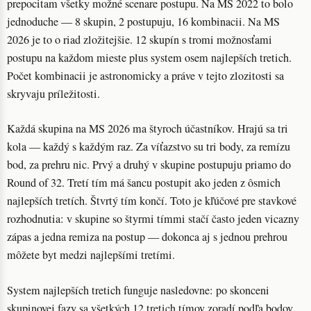
prepocitam všetky možné scenare postupu. Na MS 2022 to bolo
jednoduche — 8 skupin, 2 postupuju, 16 kombinacii. Na MS
2026 je to o riad zložitejšie. 12 skupín s tromi možnosťami
postupu na každom mieste plus system osem najlepších tretich.
Počet kombinacii je astronomicky a práve v tejto zlozitosti sa
skryvaju príležitosti.
Každá skupina na MS 2026 ma štyroch účastníkov. Hrajú sa tri
kola — každý s každým raz. Za víťazstvo su tri body, za remízu
bod, za prehru nic. Prvý a druhý v skupine postupuju priamo do
Round of 32. Tretí tím má šancu postupit ako jeden z ôsmich
najlepších tretích. Štvrtý tím končí. Toto je kľúčové pre stavkové
rozhodnutia: v skupine so štyrmi tímmi stačí často jeden vicazny
zápas a jedna remiza na postup — dokonca aj s jednou prehrou
môžete byt medzi najlepšími tretími.
System najlepších tretich funguje nasledovne: po skonceni
skupinovej fazy sa všetkých 12 tretich tímov zoradí podľa bodov,