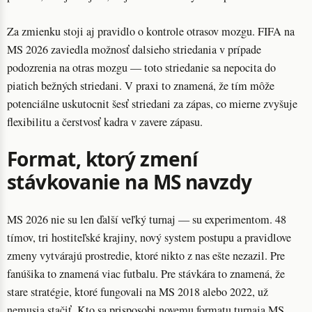
Za zmienku stoji aj pravidlo o kontrole otrasov mozgu. FIFA na
MS 2026 zaviedla možnosť dalsieho striedania v prípade
podozrenia na otras mozgu — toto striedanie sa nepocita do
piatich bežných striedani. V praxi to znamená, že tím môže
potenciálne uskutocnit šesť striedani za zápas, co mierne zvyšuje
flexibilitu a čerstvosť kadra v zavere zápasu.
Format, ktorý zmení
stávkovanie na MS navzdy
MS 2026 nie su len ďalší veľký turnaj — su experimentom. 48
tímov, tri hostiteľské krajiny, nový system postupu a pravidlove
zmeny vytvárajú prostredie, ktoré nikto z nas ešte nezazil. Pre
fanúšika to znamená viac futbalu. Pre stávkára to znamená, že
stare stratégie, ktoré fungovali na MS 2018 alebo 2022, už
nemusia stačiť. Kto sa prisposobi novemu formatu turnaja MS