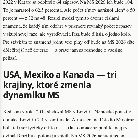
2022 v Katare sa odohralo 64 zápasov. Na MS 2026 ich bude 104.
To je narástol o 62.5 percenta. Ale počet tímov narástol „len“ o 50
percent — z 32 na 48. Roziel medzi týmito dvoma cislami
znamená, že každý tím odohrá v priemere rovnaký počet zápasov
v skupinovej faze, ale vyraďovacia faza bude dlhsia o jedno kolo.
Pre stávkára to znamená jednu vec: play-off bude na MS 2026 ešte
dôležitejší než doteraz — a práve tam sa rozhodne o vacsine
peňazí.
USA, Mexiko a Kanada — tri
krajiny, ktoré zmenia
dynamiku MS
Ked som v roku 2014 sledoval MS v Brazilii, Nemecko porazilo
domáce Braziliu 7-1 v semifinale. Atmosféra na Estadio Mineirao
bola takmer fyzicky cititelna — tlak domáceho publika najprv
dvíhal Braziliu a potom ju znicil. Na MS 2026 nebudú jeden