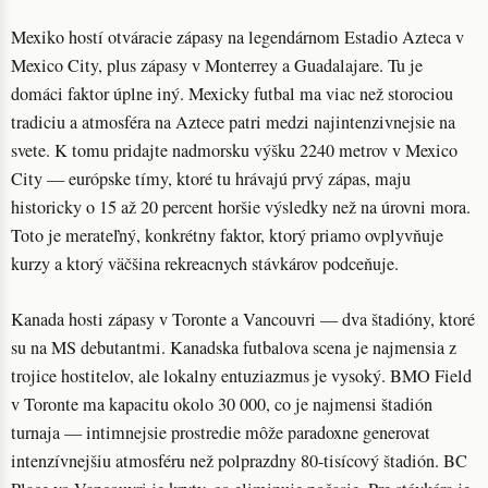
Mexiko hostí otváracie zápasy na legendárnom Estadio Azteca v
Mexico City, plus zápasy v Monterrey a Guadalajare. Tu je
domáci faktor úplne iný. Mexicky futbal ma viac než storociou
tradiciu a atmosféra na Aztece patri medzi najintenzivnejsie na
svete. K tomu pridajte nadmorsku výšku 2240 metrov v Mexico
City — európske tímy, ktoré tu hrávajú prvý zápas, maju
historicky o 15 až 20 percent horšie výsledky než na úrovni mora.
Toto je merateľný, konkrétny faktor, ktorý priamo ovplyvňuje
kurzy a ktorý väčšina rekreacnych stávkárov podceňuje.
Kanada hosti zápasy v Toronte a Vancouvri — dva štadióny, ktoré
su na MS debutantmi. Kanadska futbalova scena je najmensia z
trojice hostitelov, ale lokalny entuziazmus je vysoký. BMO Field
v Toronte ma kapacitu okolo 30 000, co je najmensi štadión
turnaja — intimnejsie prostredie môže paradoxne generovat
intenzívnejšiu atmosféru než polprazdny 80-tisícový štadión. BC