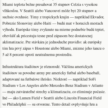
Miami teplota bežne presahovat 35 stupnov Celzia s vysokou
vlhkosťou. V Seattli alebo Vancouvri môže byt 20 stupnov a
suchsie ovzdusie. Tímy z tropickych krajin — napriklad Ekvador,
Pobrezie Slonoviny alebo Haiti — budú mat v horucich mestach
výhodu. Európske tímy zvyknute na mierne podnebie budú trpiet,
obzvlášť ak pricestuju tesne pred zápasom bez dostatocnej
aklimatizacie. Pre stávkára je jednoduche pravidlo: ak európsky
tím hra prvý zápas v Houstone alebo Miami, znizme jeho šancu o
5 až 8 percent oproti neutralnemu prostrediu.
Infrastruktura štadiónov je rôznorodé. Väčšina americkych
štadiónov su povodne areny pre americky futbal alebo baseball,
adaptované na futbalove ihrisko. Niektoré — napriklad SoFi
Stadium v Los Angeles alebo Mercedes-Benz Stadium v Atlante
— maju zatvárateľné strechy a klimatizaciu, co eliminuje počasie.
Iné — ako Lumen Field v Seattli alebo Lincoln Financial Field
vo Philadelphii — su otvorene. Tento detail ovplyvňuje hru a