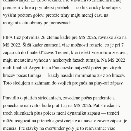
preruseni v hre a plynulejsi priebeh — co historicky koreluje s
vyšším počtom gólov, pretože tímy maju menej času na
reorganizaciu obrany po prerusenach.
FIFA tiez potvrdila 26-clenné kadre pre MS 2026, rovnako ako na
MS 2022. Širší kader znamená viac možnosti rotacie, co je pri 7
zápasoch do finále kľúčové. Trenerí, ktori efektívne rotuju zostavu,
maju meratelnu výhodu v neskorych fazach turnaja. Na MS 2022
mali finalisti Argentina a Francuzsko najvyšší počet pouzitych
hráčov počas turnaja — každý nasadil minimálne 23 z 26 hráčov.
Toto sledujem a zahrnam do svojich prognóz na play-off zápasy.
Pravidlo o piatich striedaniach, zavedene počas pandemie a
ponechane natrvalo, bude platit aj na MS 2026. Pat striedani v
troch okienkach plus polcas meni dynamiku zápasu — trenéri
môžu reagovat na priebeh agresívnejsie a unava v zavere zápasu je
mensia. Pre stávky na over/under góly je to relevantne: viac