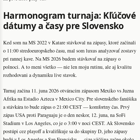
Harmonogram turnaja: Kľúčové
dátumy a časy pre Slovensko
Ked som na MS 2022 v Katare stávkoval na zápasy, ktoré začínali
o 11:00 stredoeuropskeho času, mal som luxus analyzovať zostavy
pri rannej kave. Na MS 2026 budem stávkovať na zápasy o
polnoci. A to meni všetko — nie len moju rutinu, ale aj kvalitu
rozhodovani a dynamiku live stavok.
Turnaj začína 11. juna 2026 otváracím zápasom Mexiko vs Juzna
Afrika na Estadio Azteca v Mexico City. Pre slovenského fanúšika
a stávkára to bude zápas o 21:00 CEST — komfortny čas. Prvý
zápas USA proti Paraguaju je o den neskor, 12. juna, na SoFi
Stadium v Los Angeles, co je o 3:00 v noci CEST. Ak Slovensko
postúpi cez playoff a kvalifikuje sa do skupiny D, jeho zápasy
budú v Los Angeles a San Francisku — cize väčšina začne okolo