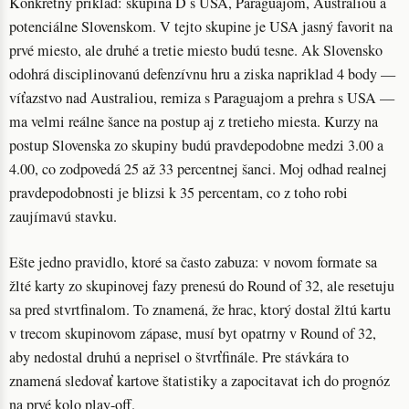
Konkrétny priklad: skupina D s USA, Paraguajom, Australiou a
potenciálne Slovenskom. V tejto skupine je USA jasný favorit na
prvé miesto, ale druhé a tretie miesto budú tesne. Ak Slovensko
odohrá disciplinovanú defenzívnu hru a ziska napriklad 4 body —
víťazstvo nad Australiou, remiza s Paraguajom a prehra s USA —
ma velmi reálne šance na postup aj z tretieho miesta. Kurzy na
postup Slovenska zo skupiny budú pravdepodobne medzi 3.00 a
4.00, co zodpovedá 25 až 33 percentnej šanci. Moj odhad realnej
pravdepodobnosti je blizsi k 35 percentam, co z toho robi
zaujímavú stavku.
Ešte jedno pravidlo, ktoré sa často zabuza: v novom formate sa
žlté karty zo skupinovej fazy prenesú do Round of 32, ale resetuju
sa pred stvrtfinalom. To znamená, že hrac, ktorý dostal žltú kartu
v trecom skupinovom zápase, musí byt opatrny v Round of 32,
aby nedostal druhú a neprisel o štvrťfinále. Pre stávkára to
znamená sledovať kartove štatistiky a zapocitavat ich do prognóz
na prvé kolo play-off.