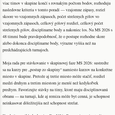
viac tímov v skupine končí s rovnakým počtom bodov, rozhoduju
nasledovne kriteria v tomto poradí — vzajomne zápasy, roziel
skoore vo vzajomnych zápasoch, počet strelenych gólov vo
vzajomnych zápasoch, celkový gólový rozdiel, celkový počet
strelenych gólov, disciplinarne body a nakoniec los. Na MS 2026 s
48 tímmi bude pravdepodobnosť, že o postupe rozhodne skore
alebo dokonca disciplinarne body, výrazne vyššia než na
predchádzajúcich turnajoch.
Moja rada pre stávkovanie v skupinovej faze MS 2026: sustredte
sa na kurzy pre „postup zo skupiny“ namiesto kurzov na konkrétne
miesto v skupine. Pretože aj tretie miesto môže stačiť, rozdiel
medzi druhym a tretim miestom je menší než kedykoľvek
predtym. Favorizujte stávky na tímy, ktoré maju disciplinovanú
obranu — na turnaji, kde aj remiza môže byt cenná, je schopnost
neinkasovat dôležitejšia než schopnost strelat.