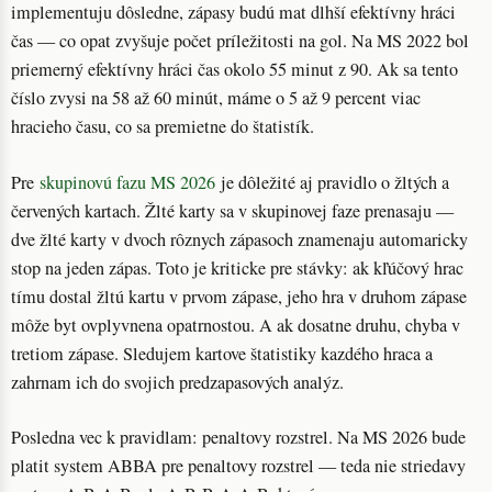
implementuju dôsledne, zápasy budú mat dlhší efektívny hráci
čas — co opat zvyšuje počet príležitosti na gol. Na MS 2022 bol
priemerný efektívny hráci čas okolo 55 minut z 90. Ak sa tento
číslo zvysi na 58 až 60 minút, máme o 5 až 9 percent viac
hracieho času, co sa premietne do štatistík.
Pre
skupinovú fazu MS 2026
je dôležité aj pravidlo o žltých a
červených kartach. Žlté karty sa v skupinovej faze prenasaju —
dve žlté karty v dvoch rôznych zápasoch znamenaju automaricky
stop na jeden zápas. Toto je kriticke pre stávky: ak kľúčový hrac
tímu dostal žltú kartu v prvom zápase, jeho hra v druhom zápase
môže byt ovplyvnena opatrnostou. A ak dosatne druhu, chyba v
tretiom zápase. Sledujem kartove štatistiky kazdého hraca a
zahrnam ich do svojich predzapasových analýz.
Posledna vec k pravidlam: penaltovy rozstrel. Na MS 2026 bude
platit system ABBA pre penaltovy rozstrel — teda nie striedavy