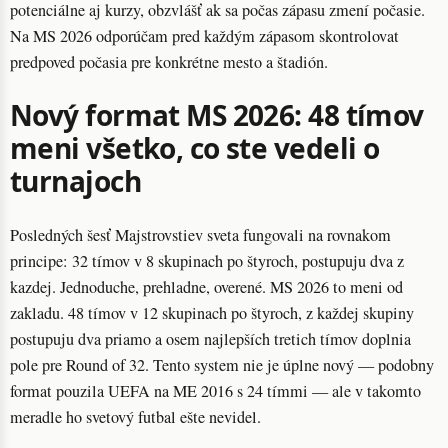
potenciálne aj kurzy, obzvlášť ak sa počas zápasu zmení počasie.
Na MS 2026 odporúčam pred každým zápasom skontrolovat
predpoved počasia pre konkrétne mesto a štadión.
Nový format MS 2026: 48 tímov
meni všetko, co ste vedeli o
turnajoch
Posledných šesť Majstrovstiev sveta fungovali na rovnakom
principe: 32 tímov v 8 skupinach po štyroch, postupuju dva z
kazdej. Jednoduche, prehladne, overené. MS 2026 to meni od
zakladu. 48 tímov v 12 skupinach po štyroch, z každej skupiny
postupuju dva priamo a osem najlepších tretich tímov doplnia
pole pre Round of 32. Tento system nie je úplne nový — podobny
format pouzila UEFA na ME 2016 s 24 tímmi — ale v takomto
meradle ho svetový futbal ešte nevidel.