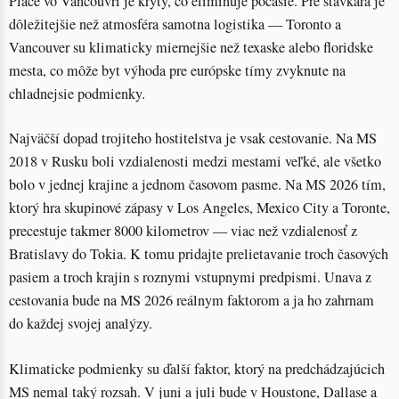
Place vo Vancouvri je kryty, co eliminuje počasie. Pre stávkára je
dôležitejšie než atmosféra samotna logistika — Toronto a
Vancouver su klimaticky miernejšie než texaske alebo floridske
mesta, co môže byt výhoda pre európske tímy zvyknute na
chladnejsie podmienky.
Najväčší dopad trojiteho hostitelstva je vsak cestovanie. Na MS
2018 v Rusku boli vzdialenosti medzi mestami veľké, ale všetko
bolo v jednej krajine a jednom časovom pasme. Na MS 2026 tím,
ktorý hra skupinové zápasy v Los Angeles, Mexico City a Toronte,
precestuje takmer 8000 kilometrov — viac než vzdialenosť z
Bratislavy do Tokia. K tomu pridajte prelietavanie troch časových
pasiem a troch krajin s roznymi vstupnymi predpismi. Unava z
cestovania bude na MS 2026 reálnym faktorom a ja ho zahrnam
do každej svojej analýzy.
Klimaticke podmienky su ďalší faktor, ktorý na predchádzajúcich
MS nemal taký rozsah. V juni a juli bude v Houstone, Dallase a