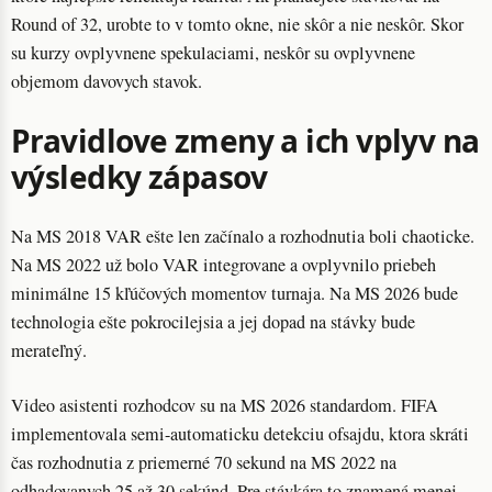
Round of 32, urobte to v tomto okne, nie skôr a nie neskôr. Skor
su kurzy ovplyvnene spekulaciami, neskôr su ovplyvnene
objemom davovych stavok.
Pravidlove zmeny a ich vplyv na
výsledky zápasov
Na MS 2018 VAR ešte len začínalo a rozhodnutia boli chaoticke.
Na MS 2022 už bolo VAR integrovane a ovplyvnilo priebeh
minimálne 15 kľúčových momentov turnaja. Na MS 2026 bude
technologia ešte pokrocilejsia a jej dopad na stávky bude
merateľný.
Video asistenti rozhodcov su na MS 2026 standardom. FIFA
implementovala semi-automaticku detekciu ofsajdu, ktora skráti
čas rozhodnutia z priemerné 70 sekund na MS 2022 na
odhadovanych 25 až 30 sekúnd. Pre stávkára to znamená menej