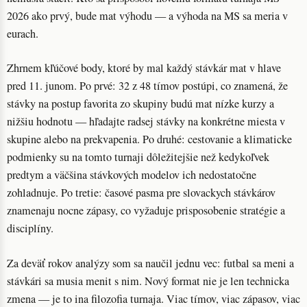
2026 ako prvý, bude mat výhodu — a výhoda na MS sa meria v
eurach.
Zhrnem kľúčové body, ktoré by mal každý stávkár mat v hlave
pred 11. junom. Po prvé: 32 z 48 tímov postúpi, co znamená, že
stávky na postup favorita zo skupiny budú mat nízke kurzy a
nižšiu hodnotu — hľadajte radsej stávky na konkrétne miesta v
skupine alebo na prekvapenia. Po druhé: cestovanie a klimaticke
podmienky su na tomto turnaji dôležitejšie než kedykoľvek
predtym a väčšina stávkových modelov ich nedostatočne
zohladnuje. Po tretie: časové pasma pre slovackych stávkárov
znamenaju nocne zápasy, co vyžaduje prisposobenie stratégie a
disciplíny.
Za deväť rokov analýzy som sa naučil jednu vec: futbal sa meni a
stávkári sa musia menit s nim. Nový format nie je len technicka
zmena — je to ina filozofia turnaja. Viac tímov, viac zápasov, viac