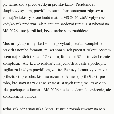
pre fanúšikov a predovšetkým pre stávkárov. Prejdeme si
skupinový system, pravidlá postupu, harmonogram zápasov a
vonkajšie faktory, ktoré budú mat na MS 2026 väčší vplyv než
kedykoľvek predtym. Ak planujete sledovať turnaj a stávkovať na
MS 2026, toto je základ, bez ktoreho sa nezaobidete.
Musim byt uprímny: ked som si prvýkrát precital kompletné
pravidlá nového formatu, musel som si ich precitat trikrat. System
osem najlepších tretich, 12 skupin, Round of 32 — to všetko znie
komplexne. Ale ked to rozlozite na jednotlive časti a pochopíte
logiku za každým pravidlom, zistíte, že nový format vytvára viac
príležitosti pre toho, kto mu rozumie. A menej príležitosti pre
toho, kto stavi na základné znalosti starych turnajov. Práve o to
ide: pochopenie formatu MS 2026 nie je akademicke cvicenie, ale
konkurencna výhoda.
Jedna zakladna štatistika, ktora ilustruje rozsah zmeny: na MS