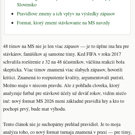
Slovensko
Pravidlove zmeny a ich vplyv na výsledky zápasov
Format, ktorý zmení stávkovanie na MS navzdy
48 tímov na MS nie je len viac zápasov — je to úplne ina hra pre
stávkárov, fanúšikov aj samotne tímy. Ked FIFA v roku 2017
schvalila rozšírenie z 32 na 48 účastníkov, väčšina reakcii bola
skepticka. Viac tímov znamená viac slabych zápasov, hovorili
kritici. Znamená to rozpustenie kvality, argumentovali puristi.
Možno maju v niecom pravdu. Ale z pohľadu cloveka, ktorý
analyzuje futbal pre stávkové účely už deväť rokov, vidím niečo
iné: nový format MS 2026 meni základné pravidlá hry a kto to
pochopi prvý, bude mat výhodu.
Tento článok nie je suchopárny prehlad pravidiel. Je to moja
analýza toho, co nový format turnaja znamená v praxi — pre tímy,