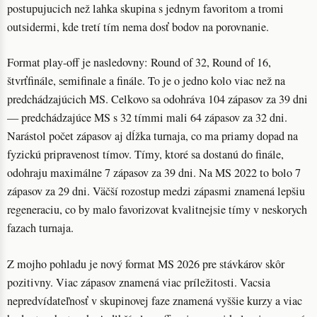
postupujucich než lahka skupina s jednym favoritom a tromi
outsidermi, kde tretí tím nema dosť bodov na porovnanie.
Format play-off je nasledovny: Round of 32, Round of 16,
štvrťfinále, semifinale a finále. To je o jedno kolo viac než na
predchádzajúcich MS. Celkovo sa odohráva 104 zápasov za 39 dni
— predchádzajúce MS s 32 tímmi mali 64 zápasov za 32 dni.
Narástol počet zápasov aj dĺžka turnaja, co ma priamy dopad na
fyzickú pripravenost tímov. Tímy, ktoré sa dostanú do finále,
odohraju maximálne 7 zápasov za 39 dni. Na MS 2022 to bolo 7
zápasov za 29 dni. Väčší rozostup medzi zápasmi znamená lepšiu
regeneraciu, co by malo favorizovat kvalitnejsie tímy v neskorych
fazach turnaja.
Z mojho pohladu je nový format MS 2026 pre stávkárov skôr
pozitivny. Viac zápasov znamená viac príležitosti. Vacsia
nepredvídateľnosť v skupinovej faze znamená vyššie kurzy a viac