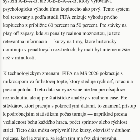
system A-B-A-B, ale A-B-B-A-A-B, ktorý vyrovnava
psychologicku výhodu tímu kopiuceho ako prvý. Tento system
bol testovany a podľa studii FIFA znizuje výhodu prvého
kopiuceho z približne 60 percent na 50 percent. Pre stávky na
play-off zápasy, kde su penalty realnou moznostou, je toto
relevantna informácia — kurzy na tímy, ktoré historicky
dominuju v penaltovych rozstreloch, by mali byt mierne nižšie
než v minulosti.
K technologickym zmenam: FIFA na MS 2026 pokracuje s
mikrocipom vo futbalovej lopte, ktorý sleduje rýchlosť, rotaciu a
presnú polohu. Tieto dáta su vyuzivane nie len pre ofsajdove
rozhodnutia, ale aj pre štatistické analýzy v realnom case. Pre
stávkárov, ktori pracuju s pokrocilymi datami, to znamená prístup
k podrobnejsim statistikam počas turnaja — napriklad presna
vzdialenosť behu každého hraca, počet sprintov alebo rýchlosť
striel. Tieto dáta môžu ovplyvniť live kurzy, obzvlášť v druhom
polcase, ked je zrejme, že jeden tím ma fyzickú prevahu.