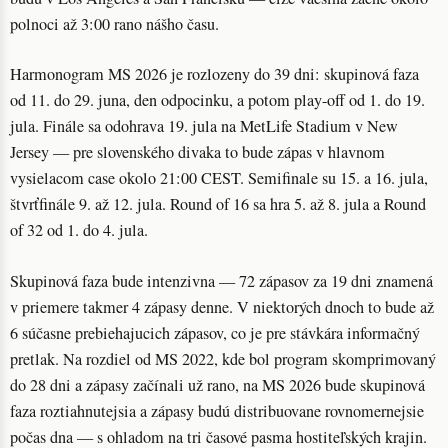
polnoci až 3:00 rano nášho času.
Harmonogram MS 2026 je rozlozeny do 39 dni: skupinová faza
od 11. do 29. juna, den odpocinku, a potom play-off od 1. do 19.
jula. Finále sa odohrava 19. jula na MetLife Stadium v New
Jersey — pre slovenského divaka to bude zápas v hlavnom
vysielacom case okolo 21:00 CEST. Semifinale su 15. a 16. jula,
štvrťfinále 9. až 12. jula. Round of 16 sa hra 5. až 8. jula a Round
of 32 od 1. do 4. jula.
Skupinová faza bude intenzivna — 72 zápasov za 19 dni znamená
v priemere takmer 4 zápasy denne. V niektorých dnoch to bude až
6 súčasne prebiehajucich zápasov, co je pre stávkára informačný
pretlak. Na rozdiel od MS 2022, kde bol program skomprimovaný
do 28 dni a zápasy začínali už rano, na MS 2026 bude skupinová
faza roztiahnutejsia a zápasy budú distribuovane rovnomernejsie
počas dna — s ohladom na tri časové pasma hostiteľských krajin.