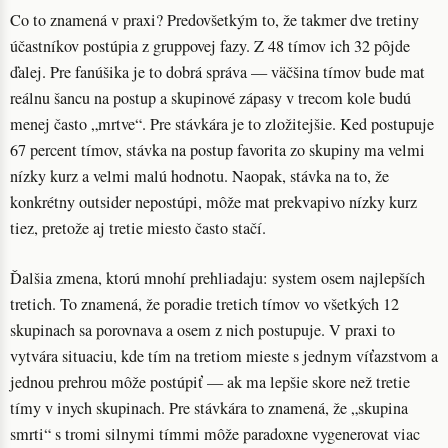
Co to znamená v praxi? Predovšetkým to, že takmer dve tretiny
účastníkov postúpia z gruppovej fazy. Z 48 tímov ich 32 pôjde
ďalej. Pre fanúšika je to dobrá správa — väčšina tímov bude mat
reálnu šancu na postup a skupinové zápasy v trecom kole budú
menej často „mrtve“. Pre stávkára je to zložitejšie. Ked postupuje
67 percent tímov, stávka na postup favorita zo skupiny ma velmi
nízky kurz a velmi malú hodnotu. Naopak, stávka na to, že
konkrétny outsider nepostúpi, môže mat prekvapivo nízky kurz
tiez, pretože aj tretie miesto často stačí.
Ďalšia zmena, ktorú mnohí prehliadaju: system osem najlepších
tretich. To znamená, že poradie tretich tímov vo všetkých 12
skupinach sa porovnava a osem z nich postupuje. V praxi to
vytvára situaciu, kde tím na tretiom mieste s jednym víťazstvom a
jednou prehrou môže postúpiť — ak ma lepšie skore než tretie
tímy v inych skupinach. Pre stávkára to znamená, že „skupina
smrti“ s tromi silnymi tímmi môže paradoxne vygenerovat viac