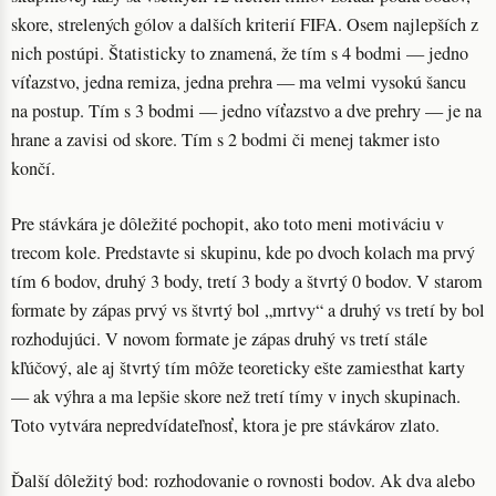
skore, strelených gólov a dalších kriterií FIFA. Osem najlepších z
nich postúpi. Štatisticky to znamená, že tím s 4 bodmi — jedno
víťazstvo, jedna remiza, jedna prehra — ma velmi vysokú šancu
na postup. Tím s 3 bodmi — jedno víťazstvo a dve prehry — je na
hrane a zavisi od skore. Tím s 2 bodmi či menej takmer isto
končí.
Pre stávkára je dôležité pochopit, ako toto meni motiváciu v
trecom kole. Predstavte si skupinu, kde po dvoch kolach ma prvý
tím 6 bodov, druhý 3 body, tretí 3 body a štvrtý 0 bodov. V starom
formate by zápas prvý vs štvrtý bol „mrtvy“ a druhý vs tretí by bol
rozhodujúci. V novom formate je zápas druhý vs tretí stále
kľúčový, ale aj štvrtý tím môže teoreticky ešte zamiesthat karty
— ak výhra a ma lepšie skore než tretí tímy v inych skupinach.
Toto vytvára nepredvídateľnosť, ktora je pre stávkárov zlato.
Ďalší dôležitý bod: rozhodovanie o rovnosti bodov. Ak dva alebo