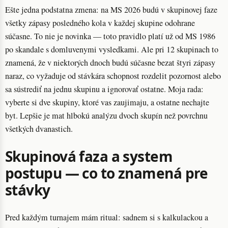
Ešte jedna podstatna zmena: na MS 2026 budú v skupinovej faze
všetky zápasy posledného kola v každej skupine odohrane
súčasne. To nie je novinka — toto pravidlo platí už od MS 1986
po skandale s domluvenymi vysledkami. Ale pri 12 skupinach to
znamená, že v niektorých dnoch budú súčasne bezat štyri zápasy
naraz, co vyžaduje od stávkára schopnost rozdelit pozornost alebo
sa sústrediť na jednu skupinu a ignorovať ostatne. Moja rada:
vyberte si dve skupiny, ktoré vas zaujimaju, a ostatne nechajte
byt. Lepšie je mat hlbokú analýzu dvoch skupín než povrchnu
všetkých dvanastich.
Skupinová faza a system
postupu — co to znamená pre
stávky
Pred každým turnajem mám ritual: sadnem si s kalkulackou a