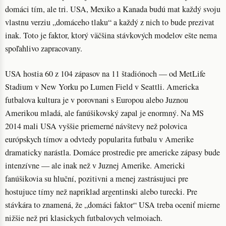
domáci tím, ale tri. USA, Mexiko a Kanada budú mat každý svoju
vlastnu verziu „domáceho tlaku“ a každý z nich to bude prezivat
inak. Toto je faktor, ktorý väčšina stávkových modelov ešte nema
spoľahlivo zapracovany.
USA hostia 60 z 104 zápasov na 11 štadiónoch — od MetLife
Stadium v New Yorku po Lumen Field v Seattli. Americka
futbalova kultura je v porovnani s Europou alebo Juznou
Amerikou mladá, ale fanúšikovský zapal je enormný. Na MS
2014 mali USA vyššie priemerné návštevy než polovica
európskych tímov a odvtedy popularita futbalu v Amerike
dramaticky narástla. Domáce prostredie pre americke zápasy bude
intenzívne — ale inak než v Juznej Amerike. Americki
fanúšikovia su hluční, pozitivni a menej zastrásujuci pre
hostujuce tímy než napriklad argentinski alebo turecki. Pre
stávkára to znamená, že „domáci faktor“ USA treba oceniť mierne
nižšie než pri klasickych futbalovych velmoiach.