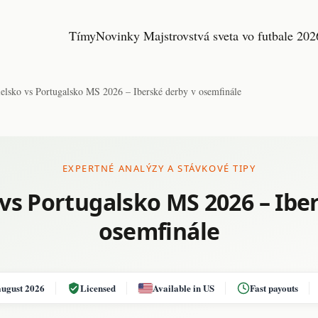
Tímy
Novinky Majstrovstvá sveta vo futbale 202
elsko vs Portugalsko MS 2026 – Iberské derby v osemfinále
EXPERTNÉ ANALÝZY A STÁVKOVÉ TIPY
vs Portugalsko MS 2026 – Ibe
osemfinále
august 2026
Licensed
Available in US
Fast payouts