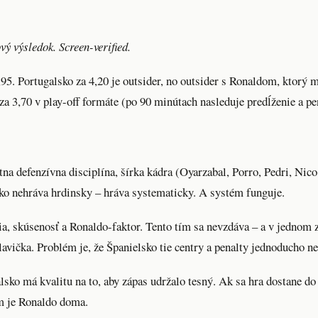
ý výsledok. Screen-verified.
1,95. Portugalsko za 4,20 je outsider, no outsider s Ronaldom, ktorý 
a 3,70 v play-off formáte (po 90 minútach nasleduje predĺženie a pe
na defenzívna disciplína, šírka kádra (Oyarzabal, Porro, Pedri, Nic
ko nehráva hrdinsky – hráva systematicky. A systém funguje.
, skúsenosť a Ronaldo-faktor. Tento tím sa nevzdáva – a v jednom z
hlavička. Problém je, že Španielsko tie centry a penalty jednoducho ne
sko má kvalitu na to, aby zápas udržalo tesný. Ak sa hra dostane do
am je Ronaldo doma.