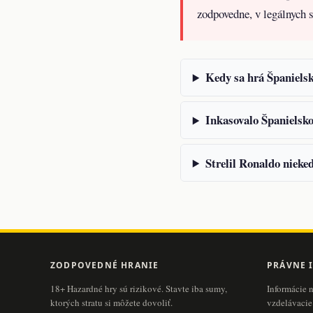
zodpovedne, v legálnych 
Kedy sa hrá Španiels
Inkasovalo Španielsko
Strelil Ronaldo nieke
ZODPOVEDNÉ HRANIE
PRÁVNE 
18+ Hazardné hry sú rizikové. Stavte iba sumy,
Informácie 
ktorých stratu si môžete dovoliť.
vzdelávacie