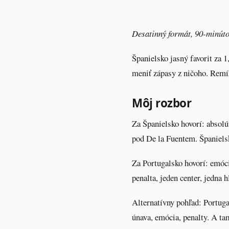
Desatinný formát, 90-minútov
Španielsko jasný favorit za 
meniť zápasy z ničoho. Remíz
Môj rozbor
Za Španielsko hovorí:
absolút
pod De la Fuentem. Španiels
Za Portugalsko hovorí:
emócia
penalta, jeden center, jedna 
Alternatívny pohľad:
Portugal
únava, emócia, penalty. A t