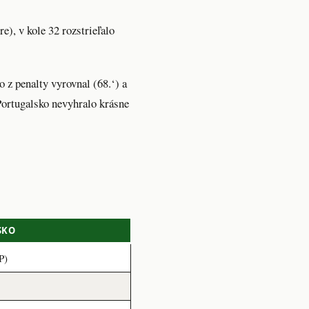
), v kole 32 rozstrieľalo
 z penalty vyrovnal (68.‘) a
Portugalsko nevyhralo krásne
SKO
P)