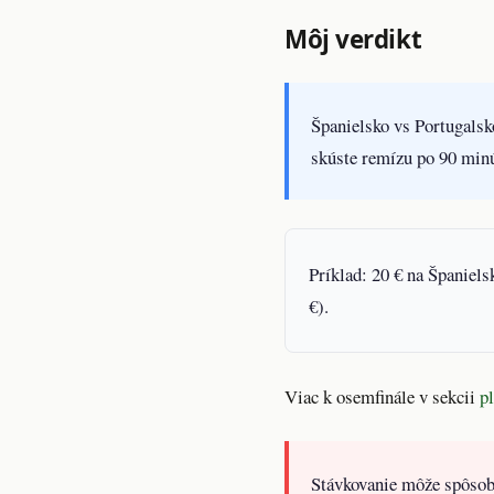
Môj verdikt
Španielsko vs Portugalsko
skúste remízu po 90 minút
Príklad:
20 € na Španielsk
€).
Viac k osemfinále v sekcii
pl
Stávkovanie môže spôsobiť