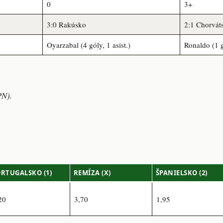
0
3+
3:0 Rakúsko
2:1 Chorvát
Oyarzabal (4 góly, 1 asist.)
Ronaldo (1 g
PN).
RTUGALSKO (1)
REMÍZA (X)
ŠPANIELSKO (2)
20
3,70
1,95