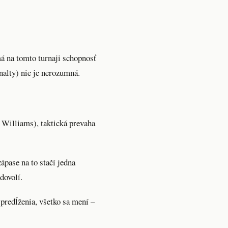
má na tomto turnaji schopnosť
nalty) nie je nerozumná.
o Williams), taktická prevaha
ápase na to stačí jedna
dovolí.
 predĺženia, všetko sa mení –