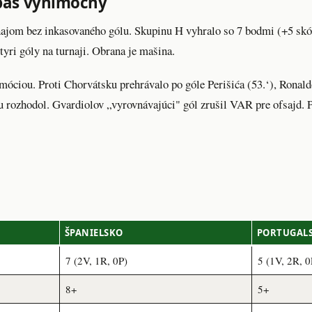
ápas výnimočný
ajom bez inkasovaného gólu. Skupinu H vyhralo so 7 bodmi (+5 skóre
yri góly na turnaji. Obrana je mašina.
móciou. Proti Chorvátsku prehrávalo po góle Perišića (53.‘), Ronaldo
 rozhodol. Gvardiolov „vyrovnávajúci" gól zrušil VAR pre ofsajd. 
ŠPANIELSKO
PORTUGAL
7 (2V, 1R, 0P)
5 (1V, 2R, 0
8+
5+