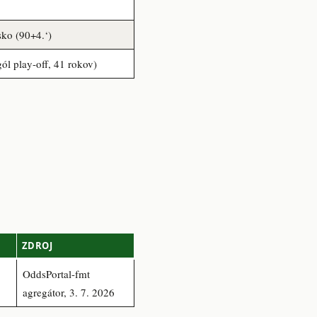
sko (90+4.‘)
ól play-off, 41 rokov)
ZDROJ
OddsPortal-fmt
agregátor, 3. 7. 2026