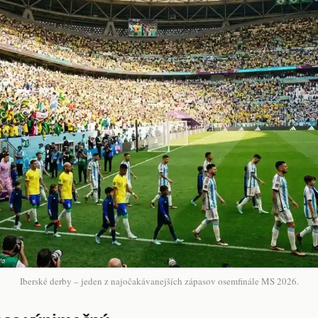
Iberské derby – jeden z najočakávanejších zápasov osemfinále MS 2026.