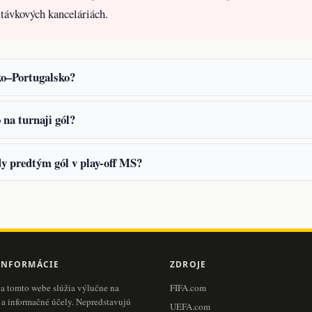
stávkových kanceláriách.
ko–Portugalsko?
 na turnaji gól?
dy predtým gól v play-off MS?
INFORMÁCIE
ZDROJE
na tomto webe slúžia výlučne na
FIFA.com
 a informačné účely. Nepredstavujú
UEFA.com