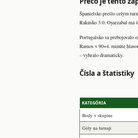
Prečo je tento z
Španielsko prešlo celým turn
Rakúsko 3:0. Oyarzabal má št
Portugalsko sa prebojovalo e
Ramos v 90+4. minúte hlavou
– vyhralo dramaticky.
Čísla a štatistiky
KATEGÓRIA
Body v skupine
Góly na turnaji