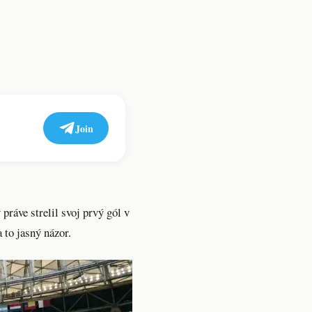
Join
práve strelil svoj prvý gól v
 to jasný názor.