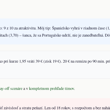
: 9 z 10 za atraktivitu.
Môj tip: Španielsko vyhrá v riadnom čase (1,
ach (3,70) – šanca, že sa Portugalsko udrží, nie je zanedbateľná.
Dôv
o pri kurze 1,95 vráti 39 € (zisk 19 €). 20 € na remízu po 90 min. pri
ay-off scenáre
a v
kompletnom prehľade tímov
.
 závislosť a stratu peňazí. Len od 18 rokov, s rozpočtom a bez naháň