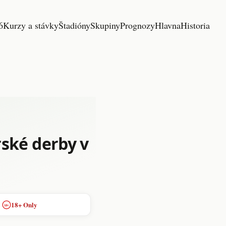
6
Kurzy a stávky
Štadióny
Skupiny
Prognozy
Hlavna
Historia
rské derby v
18+ Only
18+