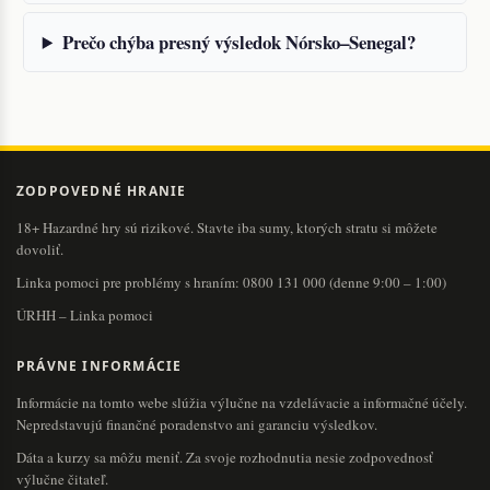
Prečo chýba presný výsledok Nórsko–Senegal?
ZODPOVEDNÉ HRANIE
18+ Hazardné hry sú rizikové. Stavte iba sumy, ktorých stratu si môžete
dovoliť.
Linka pomoci pre problémy s hraním:
0800 131 000
(denne 9:00 – 1:00)
ÚRHH – Linka pomoci
PRÁVNE INFORMÁCIE
Informácie na tomto webe slúžia výlučne na vzdelávacie a informačné účely.
Nepredstavujú finančné poradenstvo ani garanciu výsledkov.
Dáta a kurzy sa môžu meniť. Za svoje rozhodnutia nesie zodpovednosť
výlučne čitateľ.