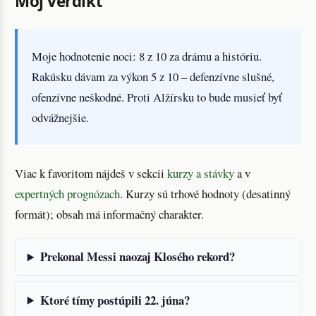
Môj verdikt
Moje hodnotenie noci: 8 z 10
za drámu a históriu.
Rakúsku dávam za výkon 5 z 10
– defenzívne slušné,
ofenzívne neškodné. Proti Alžírsku to bude musieť byť
odvážnejšie.
Viac k favoritom nájdeš v sekcii
kurzy a stávky
a v
expertných prognózach
. Kurzy sú trhové hodnoty (desatinný
formát); obsah má informačný charakter.
Prekonal Messi naozaj Klosého rekord?
Ktoré tímy postúpili 22. júna?