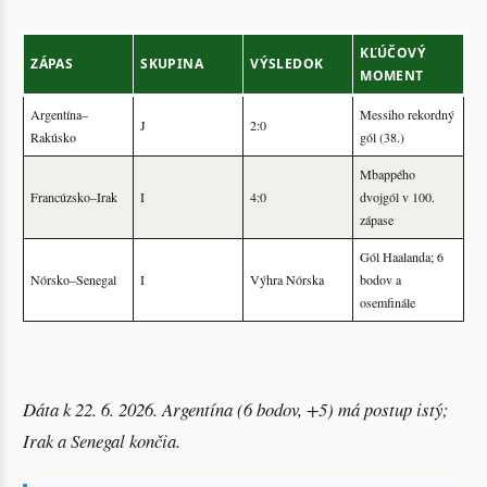
KĽÚČOVÝ
ZÁPAS
SKUPINA
VÝSLEDOK
MOMENT
Argentína–
Messiho rekordný
J
2:0
Rakúsko
gól (38.)
Mbappého
Francúzsko–Irak
I
4:0
dvojgól v 100.
zápase
Gól Haalanda; 6
Nórsko–Senegal
I
Výhra Nórska
bodov a
osemfinále
Dáta k 22. 6. 2026. Argentína (6 bodov, +5) má postup istý;
Irak a Senegal končia.