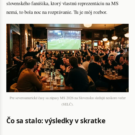
slovenského fanúšika, ktorý vlastnú reprezentáciu na MS
nemá, to bola noc na rozprávanie. Tu je môj rozbor.
Pre severoamerické časy sa zápasy MS 2026 na Slovensku sledujú neskoro večer
(SELČ).
Čo sa stalo: výsledky v skratke