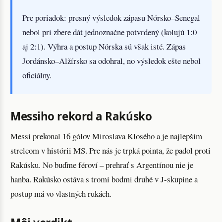
Pre poriadok: presný výsledok zápasu Nórsko–Senegal
nebol pri zbere dát jednoznačne potvrdený (kolujú 1:0
aj 2:1). Výhra a postup Nórska sú však isté. Zápas
Jordánsko–Alžírsko sa odohral, no výsledok ešte nebol
oficiálny.
Messiho rekord a Rakúsko
Messi prekonal 16 gólov Miroslava Klosého a je najlepším
strelcom v histórii MS. Pre nás je trpká pointa, že padol proti
Rakúsku. No buďme féroví – prehrať s Argentínou nie je
hanba. Rakúsko ostáva s tromi bodmi druhé v J-skupine a
postup má vo vlastných rukách.