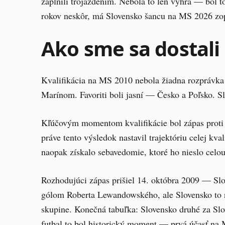
zaplnili trojazdením. Nebola to len výhra — bol t
rokov neskôr, má Slovensko šancu na MS 2026 zo
Ako sme sa dostali
Kvalifikácia na MS 2010 nebola žiadna rozprávka
Marínom. Favoriti boli jasní — Česko a Poľsko. S
Kľúčovým momentom kvalifikácie bol zápas proti 
práve tento výsledok nastavil trajektóriu celej kv
naopak získalo sebavedomie, ktoré ho nieslo celou
Rozhodujúci zápas prišiel 14. októbra 2009 — Slo
gólom Roberta Lewandowského, ale Slovensko to n
skupine. Konečná tabuľka: Slovensko druhé za Sl
futbal to bol historický moment — prvá účasť na 