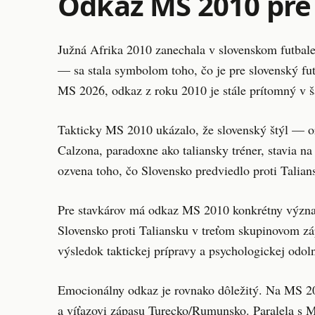
Odkaz MS 2010 pre 
Južná Afrika 2010 zanechala v slovenskom futbale
— sa stala symbolom toho, čo je pre slovenský fu
MS 2026, odkaz z roku 2010 je stále prítomný v ša
Takticky MS 2010 ukázalo, že slovenský štýl — or
Calzona, paradoxne ako taliansky tréner, stavia 
ozvena toho, čo Slovensko predviedlo proti Talians
Pre stavkárov má odkaz MS 2010 konkrétny význam.
Slovensko proti Taliansku v treťom skupinovom záp
výsledok taktickej prípravy a psychologickej odoln
Emocionálny odkaz je rovnako dôležitý. Na MS 20
a víťazovi zápasu Turecko/Rumunsko. Paralela s M