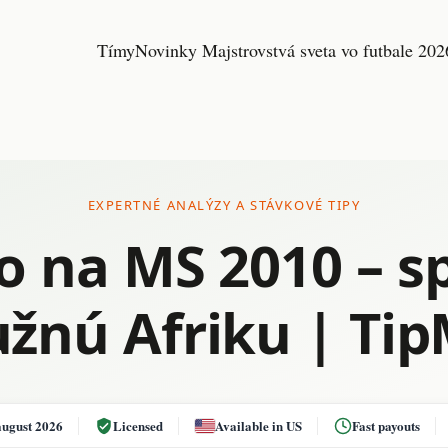
Tímy
Novinky Majstrovstvá sveta vo futbale 202
EXPERTNÉ ANALÝZY A STÁVKOVÉ TIPY
o na MS 2010 – 
užnú Afriku | Ti
august 2026
Licensed
Available in US
Fast payouts