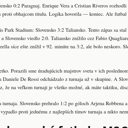
ensko 0:2 Paraguaj. Enrique Vera a Cristian Riveros rozhodli
 proti obhajcom titulu. Logika hovorila — koniec. Ale futbal n
s Park Stadium: Slovensko 3:2 Taliansko. Tento zápas sa stal 
e a Slovensko viedlo 2:0. Taliansko znížilo cez Fabio Quaglia
ella síce ešte znížil v 92. minúte na 3:2, ale bolo neskoro. S
etko. Porazili sme úradujúcich majstrov sveta v ich posledno
a Daniele De Rossi odchádzalo z turnaja už v skupine. A Slov
, že na veľkom turnaji je všetko možné, ak máte taktiku, disc
a turnaja. Slovensko prehralo 1:2 po góloch Arjena Robbena a
 vypadlo proti jednému z najlepších tímov turnaja a nikto nem