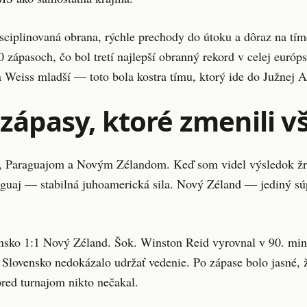
isciplinovaná obrana, rýchle prechody do útoku a dôraz na tí
0 zápasoch, čo bol tretí najlepší obranný rekord v celej euró
a Weiss mladší — toto bola kostra tímu, ktorý ide do Južnej A
 zápasy, ktoré zmenili v
, Paraguajom a Novým Zélandom. Keď som videl výsledok žreb
aguaj — stabilná juhoamerická sila. Nový Zéland — jediný sú
nsko 1:1 Nový Zéland. Šok. Winston Reid vyrovnal v 90. minú
le Slovensko nedokázalo udržať vedenie. Po zápase bolo jasné,
pred turnajom nikto nečakal.