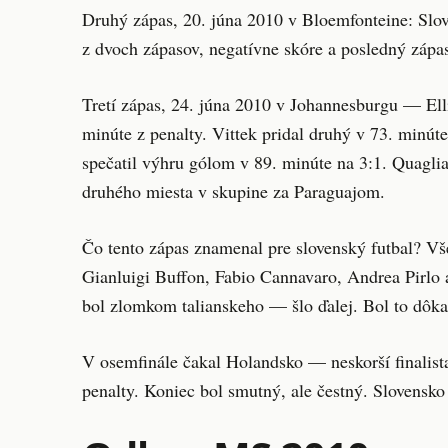
Druhý zápas, 20. júna 2010 v Bloemfonteine: Slov
z dvoch zápasov, negatívne skóre a posledný zápas
Tretí zápas, 24. júna 2010 v Johannesburgu — Elli
minúte z penalty. Vittek pridal druhý v 73. minút
spečatil výhru gólom v 89. minúte na 3:1. Quagliar
druhého miesta v skupine za Paraguajom.
Čo tento zápas znamenal pre slovenský futbal? Vš
Gianluigi Buffon, Fabio Cannavaro, Andrea Pirlo 
bol zlomkom talianskeho — šlo ďalej. Bol to dôkaz
V osemfinále čakal Holandsko — neskorší finalist
penalty. Koniec bol smutný, ale čestný. Slovensko