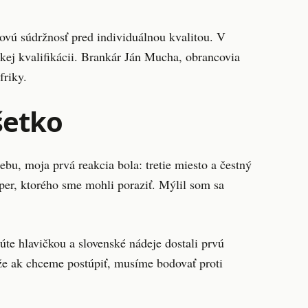
movú súdržnosť pred individuálnou kvalitou. V
pskej kvalifikácii. Brankár Ján Mucha, obrancovia
friky.
šetko
u, moja prvá reakcia bola: tretie miesto a čestný
per, ktorého sme mohli poraziť. Mýlil som sa
te hlavičkou a slovenské nádeje dostali prvú
 že ak chceme postúpiť, musíme bodovať proti