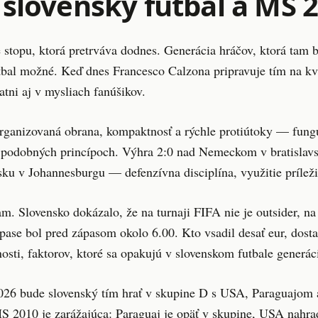
slovenský futbal a MS 
 stopu, ktorá pretrváva dodnes. Generácia hráčov, ktorá tam 
tbal možné. Keď dnes Francesco Calzona pripravuje tím na kva
tni aj v mysliach fanúšikov.
ganizovaná obrana, kompaktnosť a rýchle protiútoky — funguje
na podobných princípoch. Výhra 2:0 nad Nemeckom v bratisla
ku v Johannesburgu — defenzívna disciplína, využitie príležit
 Slovensko dokázalo, že na turnaji FIFA nie je outsider, na
ase bol pred zápasom okolo 6.00. Kto vsadil desať eur, dosta
osti, faktorov, ktoré sa opakujú v slovenskom futbale generác
26 bude slovenský tím hrať v skupine D s USA, Paraguajom a
S 2010 je zarážajúca: Paraguaj je opäť v skupine, USA nahra