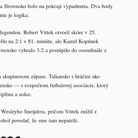
 a Slovensko bolo na pokraji vypadnutia. Dva body
ie je logika.
legendou. Robert Vittek otvoril skóre v 25.
rellu na 2:1 v 81. minúte, ale Kamil Kopúnek
lovensko vyhralo 3:2 a postúpilo do osemfinále z
m skupinovom zápase. Taliansko s hráčmi ako
ensko — s rozpočtom futbalovej asociácie, ktorý
iplínu a srdce.
 Wesleyho Sneijdera, pričom Vittek znížil z
ohol povedať, že sme tam nepatrili.