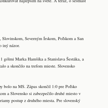
onkurovať najlepším na svete. A teraz, o šestnásť
m, Slovinskom, Severným Írskom, Poľskom a San
o iný názor.
:1 gólmi Marka Hamšíka a Stanislava Šestáka, a
ätalo a skončilo na treťom mieste. Slovensko
by bolo na MS. Zápas skončil 1:0 pre Poľsko
om a Slovensko si zabezpečilo druhé miesto v
riamy postup z druhého miesta. Pre slovenský