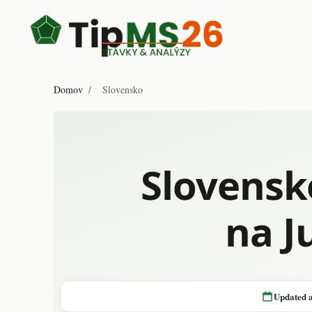
Domov
/
Slovensko
Slovensk
na J
Updated 