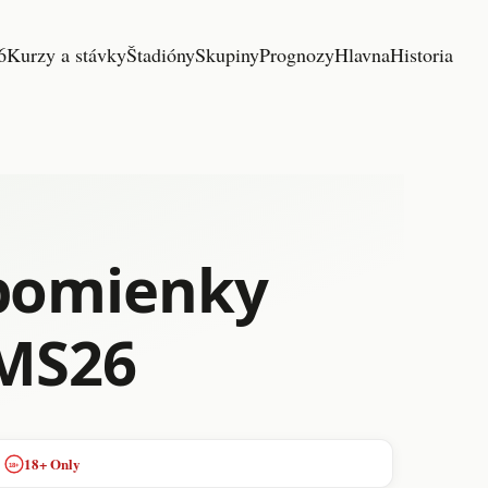
6
Kurzy a stávky
Štadióny
Skupiny
Prognozy
Hlavna
Historia
spomienky
pMS26
18+ Only
18+