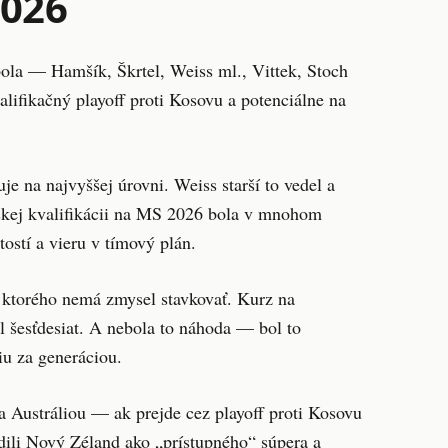
2026
bola — Hamšík, Škrtel, Weiss ml., Vittek, Stoch
lifikačný playoff proti Kosovu a potenciálne na
 na najvyššej úrovni. Weiss starší to vedel a
vskej kvalifikácii na MS 2026 bola v mnohom
ostí a vieru v tímový plán.
 ktorého nemá zmysel stavkovať. Kurz na
l šesťdesiat. A nebola to náhoda — bol to
iu za generáciou.
 Austráliou — ak prejde cez playoff proti Kosovu
dili Nový Zéland ako „prístupného“ súpera a