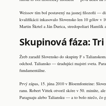
Weissov tím bol postavený na jasnej filozofii — d
kvalifikácii inkasovalo Slovensko len 10 gólov v 1
Martin Škrtel a Ján Ďurica, stredopoliari Hamšík 
Skupinová fáza: Tri
Žreb zaradil Slovensko do skupiny F s Talianskom
odchod. Taliansko — úradujúci majstri sveta. Par
fundamentálne.
Prvý zápas, 15. júna 2010 v Bloemfonteine: Slove
ranu. Robert Vittek otvoril skóre v 50. minúte, a
Paraguaju alebo Taliansku — a to bolo niečo, čo 