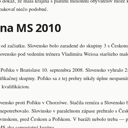
o dôkaz, že malá krajina s piatimi miliónmi obyvateľov môže k
pakovať niečo podobné.
 na MS 2010
 od začiatku. Slovensko bolo zaradené do skupiny 3 s Česko
lovensko pod vedením trénera Vladimíra Weissa staršieho mal
Poľsku v Bratislave 10. septembra 2008. Slovensko vyhralo 2
alifikačnej skupiny. Poľsko sa z tej prehry nikdy úplne nespam
 kvalifikáciou.
vensko proti Poľsku v Chorzówe. Stačila remíza a Slovensko 
epotrebovalo. Slovinsko v paralelnom zápase prehralo s Česk
ovinskom, pred Českom a Poľskom. V baráži nebolo treba — p
MS ako samostatná krajina.